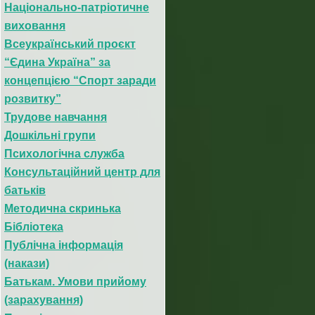
Національно-патріотичне
виховання
Всеукраїнський проєкт
“Єдина Україна” за
концепцією “Спорт заради
розвитку”
Трудове навчання
Дошкільні групи
Психологічна служба
Консультаційний центр для
батьків
Методична скринька
Бібліотека
Публічна інформація
(накази)
Батькам. Умови прийому
(зарахування)