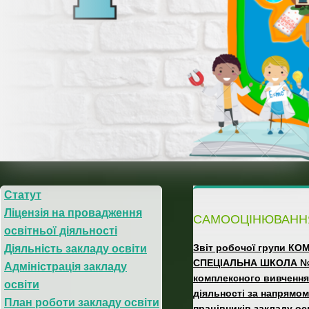
internat2.kh.ua
Статут
Ліцензія на провадження
САМООЦІНЮВАННЯ 
освітньої діяльності
Звіт робочої групи 
Діяльність закладу освіти
СПЕЦІАЛЬНА ШКОЛА №2
Адміністрація закладу
комплексного вивчення 
освіти
діяльності за напрямом
План роботи закладу освіти
працівників закладу ос