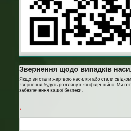
Звернення щодо випадків наси
Якщо ви стали жертвою насилля або стали свідком т
звернення будуть розглянуті конфіденційно. Ми гот
забезпечення вашої безпеки.
E
*
m
a
i
l