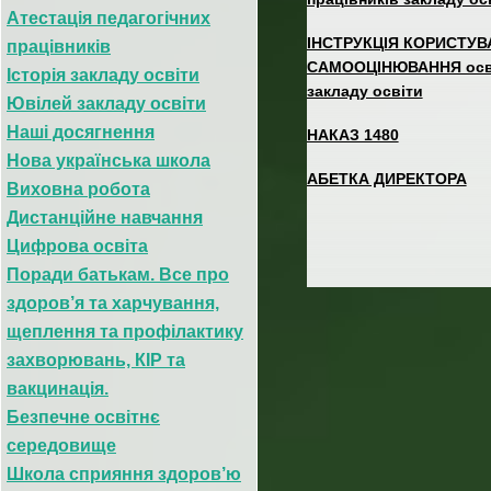
Атестація педагогічних
ІНСТРУКЦІЯ КОРИСТУВА
працівників
САМООЦІНЮВАННЯ освіт
Історія закладу освіти
закладу освіти
Ювілей закладу освіти
Наші досягнення
НАКАЗ 1480
Нова українська школа
АБЕТКА ДИРЕКТОРА
Виховна робота
Дистанційне навчання
Цифрова освіта
Поради батькам. Все про
здоров’я та харчування,
щеплення та профілактику
захворювань, КІР та
вакцинація.
Безпечне освітнє
середовище
Школа сприяння здоров’ю