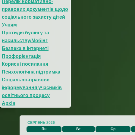
Перелік нормативно-
правових документів щодо
соціального захисту дітей
Учням
Протидія булінгу та
насильству/Мобінг
Безпека в інтернеті
Профорієнтація
Корисні посилання
Психологічна підтримка
Соціально-правове
інформування учасників
освітнього процесу
Архів
СЕРПЕНЬ 2026
Пн
Вт
Ср