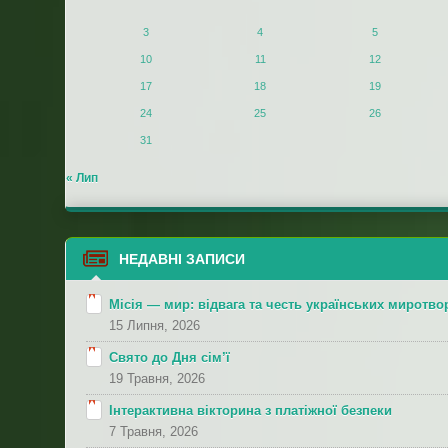
3
4
5
10
11
12
17
18
19
24
25
26
31
« Лип
НЕДАВНІ ЗАПИСИ
Місія — мир: відвага та честь українських миротво
15 Липня, 2026
Свято до Дня сім’ї
19 Травня, 2026
Інтерактивна вікторина з платіжної безпеки
7 Травня, 2026