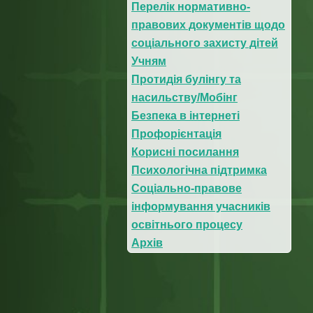
Перелік нормативно-
правових документів щодо
соціального захисту дітей
Учням
Протидія булінгу та
насильству/Мобінг
Безпека в інтернеті
Профорієнтація
Корисні посилання
Психологічна підтримка
Соціально-правове
інформування учасників
освітнього процесу
Архів