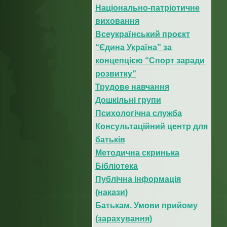
Національно-патріотичне
виховання
Всеукраїнський проєкт
“Єдина Україна” за
концепцією “Спорт заради
розвитку”
Трудове навчання
Дошкільні групи
Психологічна служба
Консультаційний центр для
батьків
Методична скринька
Бібліотека
Публічна інформація
(накази)
Батькам. Умови прийому
(зарахування)