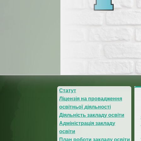
Статут
Ліцензія на провадження
освітньої діяльності
Діяльність закладу освіти
Адміністрація закладу
освіти
План роботи закладу освіти