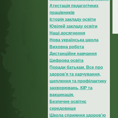
Атестація педагогічних
працівників
Історія закладу освіти
Ювілей закладу освіти
Наші досягнення
Нова українська школа
Виховна робота
Дистанційне навчання
Цифрова освіта
Поради батькам. Все про
здоров’я та харчування,
щеплення та профілактику
захворювань, КІР та
вакцинація.
Безпечне освітнє
середовище
Школа сприяння здоров’ю