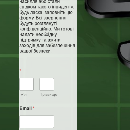
насилля або стали
свідком такого інциденту,
будь ласка, заповніть цю
форму. Всі звернення
будуть розглянуті
конфіденційно. Ми готові
надати необхідну
підтримку та вжити
заходів для забезпечення
вашої безпеки.
а
*
б
з
а
ц
у
Ім'я
Прізвище
Т
а
е
Email
*
б
к
з
с
а
т
ц
E