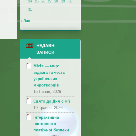
24
25
26
27
28
29
30
31
« Лип
НЕДАВНІ
ЗАПИСИ
Місія — мир:
відвага та честь
українських
миротворців
15 Липня, 2026
Свято до Дня сім’ї
19 Травня, 2026
Інтерактивна
вікторина з
платіжної безпеки